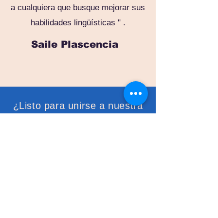
a cualquiera que busque mejorar sus
habilidades lingüísticas
"
.
Saile Plascencia
¿Listo para unirse a nuestra
vibrante comunidad de
aprendizaje? En Sterling
Language Learning,
estudiantes diversos e
instructores dedicados
prosperan juntos. Si le
apasiona la enseñanza o
está ansioso por mejorar sus
habilidades, le damos la